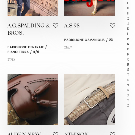
F
G
H
I
J
A.G.SPALDING &
A.S.98
K
BROS.
L
M
PADIGLIONE CAVANIGLIA / 23
N
PADIGLIONE CENTRALE /
ITALY
O
PIANO TERRA / H/9
P
Q
ITALY
R
S
T
U
V
W
X
Y
Z