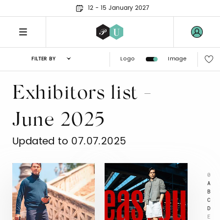
12 - 15 January 2027
Logo
Image
FILTER BY
Exhibitors list -
June 2025
Updated to 07.07.2025
0
A
B
C
D
E