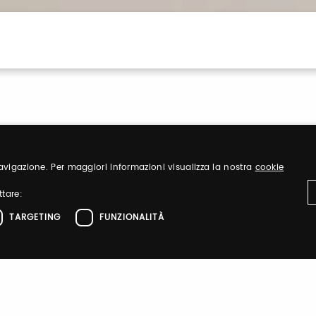
 navigazione. Per maggiori informazioni visualizza la nostra
cookie
ttare:
Sign up
TARGETING
FUNZIONALITÀ
nd organize
Register to visit ou
ttamente necessari
Performance
Targeting
Funzionalità