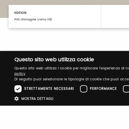
EDITION
Pitti Immagine Uomo 106
Questo sito web utilizza cookie
Questo sito web utilizza i cookie per migliorare l'esperienza di
policy
Di seguito puoi selezionare le tipologie di cookie che puoi acce
Login
STRETTAMENTE NECESSARI
PERFORMANCE
MOSTRA DETTAGLI
Log in to manage your profile, obtain tickets a
your visit to our fairs.
Stre