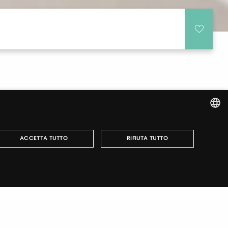
ITALIAN
ACCETTA TUTTO
RIFIUTA TUTTO
ENGLISH
r fairs, obtain your tickets and organize your visit.