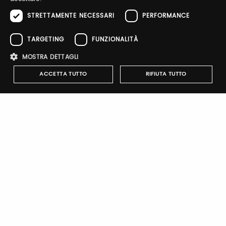
STRETTAMENTE NECESSARI
PERFORMANCE
TARGETING
FUNZIONALITÀ
Sign up
MOSTRA DETTAGLI
ACCETTA TUTTO
RIFIUTA TUTTO
Strettamente necessari
Performance
Targeting
Notify-me
Funzionalità
By switching the button you will receive an email when the
I cookie strettamente necessari consentono le funzionalità principali
exhibitor's catalog is published
del sito web come l'accesso dell'utente e la gestione dell'account. Il
sito web non può essere utilizzato correttamente senza i cookie
strettamente necessari.
Nome
Provider
/
Dominio
Scadenza
Descrizione
Brand Profile
pittiauthenticator
.pttimmagine
1 anno
Cookie di
autenticazi
Olimpo: a luxury brand inspired by the Mediterranean lifestyle
mypitti_id
.pittimmagine.com
1
Cookie di