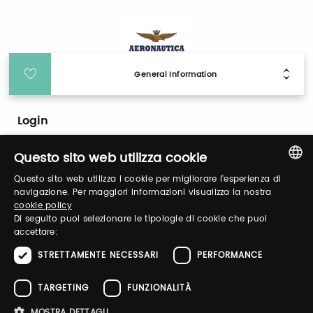
General Information
Login
Questo sito web utilizza cookie
Log in to manage your profile, obtain tickets
and organize your visit to our fairs.
Questo sito web utilizza i cookie per migliorare l'esperienza di
ITALIAN
navigazione. Per maggiori informazioni visualizza la nostra
cookie policy
ENGLISH
Di seguito puoi selezionare le tipologie di cookie che puoi
Email / username
accettare:
STRETTAMENTE NECESSARI
PERFORMANCE
TARGETING
FUNZIONALITÀ
Password
MOSTRA DETTAGLI