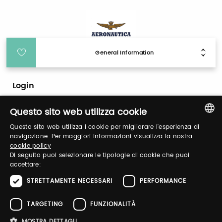
General Information
Login
Questo sito web utilizza cookie
Log in to manage your profile, obtain tickets
and organize your visit to our fairs.
Questo sito web utilizza i cookie per migliorare l'esperienza di
ITALIAN
navigazione. Per maggiori informazioni visualizza la nostra
cookie policy
ENGLISH
Di seguito puoi selezionare le tipologie di cookie che puoi
Email / username
accettare:
STRETTAMENTE NECESSARI
PERFORMANCE
TARGETING
FUNZIONALITÀ
Password
MOSTRA DETTAGLI