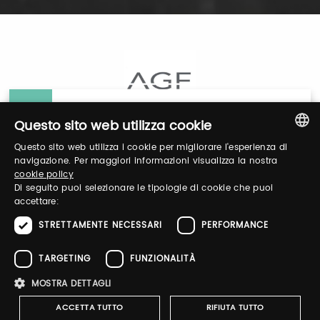
General Information
Questo sito web utilizza cookie
Questo sito web utilizza i cookie per migliorare l'esperienza di
Login
ITALIAN
navigazione. Per maggiori informazioni visualizza la nostra
cookie policy
ENGLISH
Di seguito puoi selezionare le tipologie di cookie che puoi
Log in to manage your profile, obtain tickets
accettare:
and organize your visit to our fairs.
STRETTAMENTE NECESSARI
PERFORMANCE
TARGETING
FUNZIONALITÀ
Email / username
MOSTRA DETTAGLI
ACCETTA TUTTO
RIFIUTA TUTTO