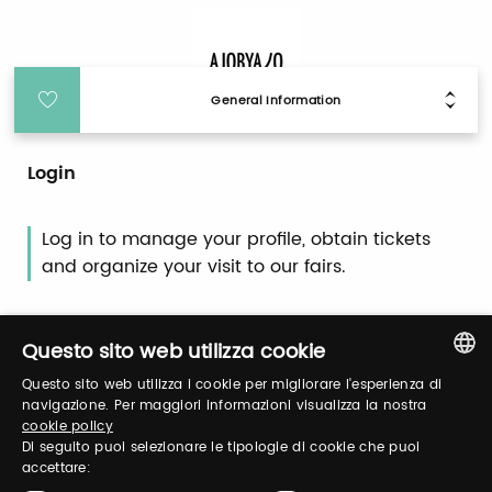
General Information
Login
Log in to manage your profile, obtain tickets
and organize your visit to our fairs.
Email / username
Questo sito web utilizza cookie
Questo sito web utilizza i cookie per migliorare l'esperienza di
ITALIAN
navigazione. Per maggiori informazioni visualizza la nostra
cookie policy
ENGLISH
Password
Di seguito puoi selezionare le tipologie di cookie che puoi
accettare: