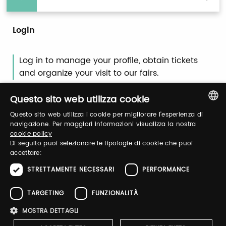
Login
Log in to manage your profile, obtain tickets
and organize your visit to our fairs.
Questo sito web utilizza cookie
Email / username
Questo sito web utilizza i cookie per migliorare l'esperienza di
ITALIAN
navigazione. Per maggiori informazioni visualizza la nostra
cookie policy
ENGLISH
Di seguito puoi selezionare le tipologie di cookie che puoi
Password
accettare:
STRETTAMENTE NECESSARI
PERFORMANCE
Forgot password?
TARGETING
FUNZIONALITÀ
MOSTRA DETTAGLI