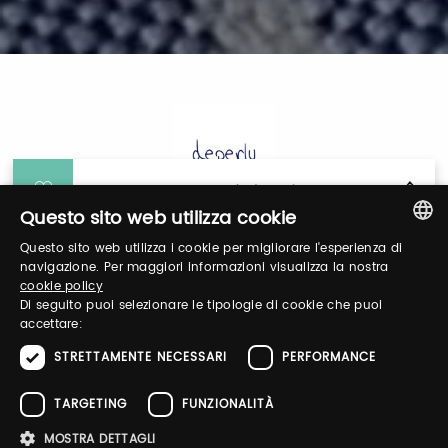
General Information
Questo sito web utilizza cookie
Questo sito web utilizza i cookie per migliorare l'esperienza di
Login
ITALIAN
navigazione. Per maggiori informazioni visualizza la nostra
cookie policy
ENGLISH
Di seguito puoi selezionare le tipologie di cookie che puoi
Log in to manage your profile, obtain tickets
accettare:
and organize your visit to our fairs.
STRETTAMENTE NECESSARI
PERFORMANCE
TARGETING
FUNZIONALITÀ
Email / username
MOSTRA DETTAGLI