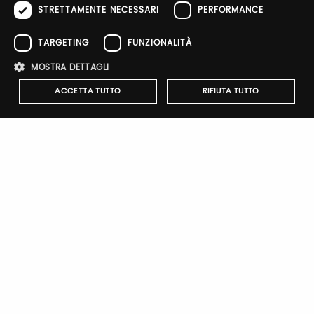
STRETTAMENTE NECESSARI
PERFORMANCE
Forgot password?
TARGETING
FUNZIONALITÀ
MOSTRA DETTAGLI
ACCETTA TUTTO
RIFIUTA TUTTO
Sign up
Strettamente necessari
Performance
Targeting
Funzionalità
I cookie strettamente necessari consentono le funzionalità principali
del sito web come l'accesso dell'utente e la gestione dell'account. Il
sito web non può essere utilizzato correttamente senza i cookie
Notify-me
strettamente necessari.
Nome
Provider
/
Dominio
Scadenza
Descrizione
By switching the button you will receive an email when the
exhibitor's catalog is published
pittiauthenticator
.pttimmagine
1 anno
Cookie di
autenticazi
mypitti_id
.pittimmagine.com
1
Cookie di
secondo
autenticazi