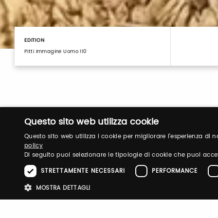
EDITION
Pitti Immagine Uomo 110
Questo sito web utilizza cookie
Questo sito web utilizza i cookie per migliorare l'esperienza di
policy
Di seguito puoi selezionare le tipologie di cookie che puoi acce
Login
STRETTAMENTE NECESSARI
PERFORMANCE
MOSTRA DETTAGLI
Log in to manage your profile, obtain tickets a
your visit to our fairs.