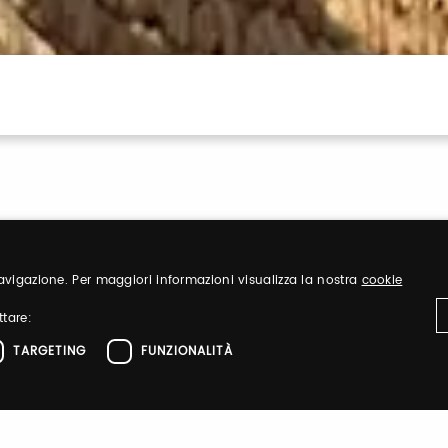
 navigazione. Per maggiori informazioni visualizza la nostra
cookie
ttare:
Sign up
TARGETING
FUNZIONALITÀ
nd organize
Register to visit ou