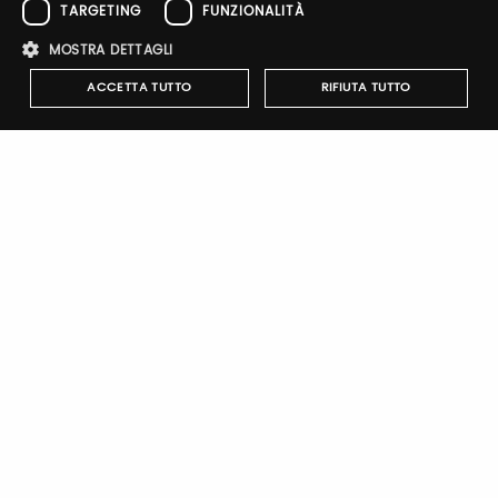
Email / username
TARGETING
FUNZIONALITÀ
MOSTRA DETTAGLI
ACCETTA TUTTO
RIFIUTA TUTTO
Password
Strettamente necessari
Performance
Targeting
Forgot password?
Funzionalità
I cookie strettamente necessari consentono le funzionalità principali
del sito web come l'accesso dell'utente e la gestione dell'account. Il
sito web non può essere utilizzato correttamente senza i cookie
strettamente necessari.
Nome
Provider
/
Dominio
Scadenza
Descrizione
Sign up
pittiauthenticator
.pttimmagine
1 anno
Cookie di
autenticazi
mypitti_id
.pittimmagine.com
1
Cookie di
secondo
autenticazi
wdgt
.pittimmagine.com
1 ora
Cookie di
autenticazi