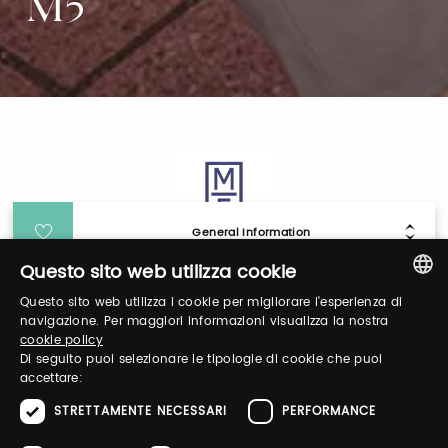
M5
General Information
Questo sito web utilizza cookie
Login
Questo sito web utilizza i cookie per migliorare l'esperienza di
ITALIAN
navigazione. Per maggiori informazioni visualizza la nostra
cookie policy
ENGLISH
Log in to manage your profile, obtain tickets
Di seguito puoi selezionare le tipologie di cookie che puoi
accettare:
and organize your visit to our fairs.
STRETTAMENTE NECESSARI
PERFORMANCE