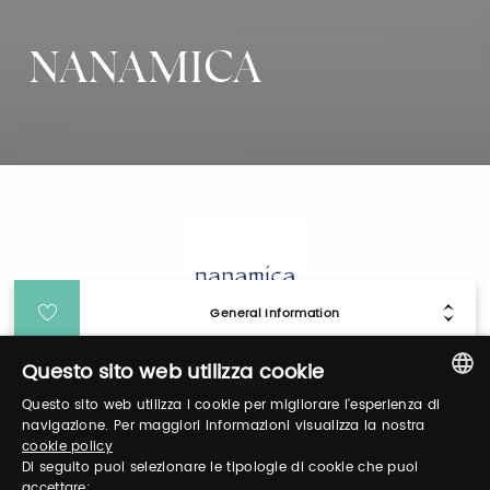
NANAMICA
General Information
Questo sito web utilizza cookie
Login
Questo sito web utilizza i cookie per migliorare l'esperienza di
ITALIAN
navigazione. Per maggiori informazioni visualizza la nostra
cookie policy
Log in to manage your profile, obtain tickets
ENGLISH
Di seguito puoi selezionare le tipologie di cookie che puoi
and organize your visit to our fairs.
accettare: