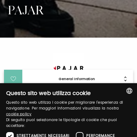
PAJAR
General Information
Questo sito web utilizza cookie
Login
Questo sito web utilizza i cookie per migliorare l'esperienza di
ITALIAN
navigazione. Per maggiori informazioni visualizza la nostra
cookie policy
Log in to manage your profile, obtain tickets
ENGLISH
Di seguito puoi selezionare le tipologie di cookie che puoi
and organize your visit to our fairs.
accettare:
STRETTAMENTE NECESSARI
PERFORMANCE