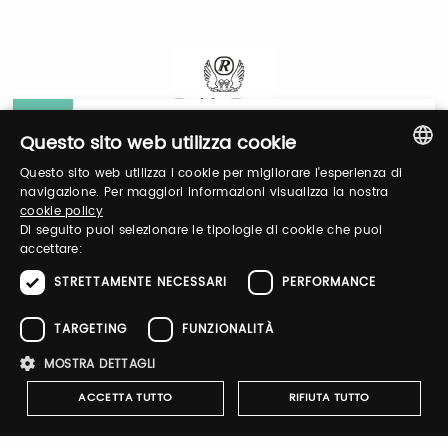
General Information
Questo sito web utilizza cookie
Questo sito web utilizza i cookie per migliorare l'esperienza di
ITALIAN
Login
navigazione. Per maggiori informazioni visualizza la nostra
cookie policy
ENGLISH
Di seguito puoi selezionare le tipologie di cookie che puoi
accettare:
Log in to manage your profile, obtain tickets
and organize your visit to our fairs.
STRETTAMENTE NECESSARI
PERFORMANCE
TARGETING
FUNZIONALITÀ
Email / username
MOSTRA DETTAGLI
ACCETTA TUTTO
RIFIUTA TUTTO
Password