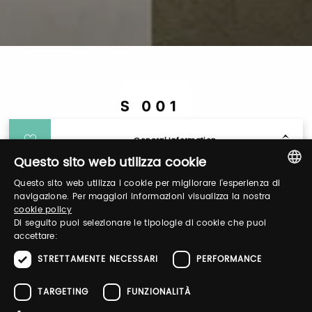
General Information
Questo sito web utilizza cookie
Questo sito web utilizza i cookie per migliorare l'esperienza di
Login
ITALIAN
navigazione. Per maggiori informazioni visualizza la nostra
cookie policy
ENGLISH
Di seguito puoi selezionare le tipologie di cookie che puoi
Log in to manage your profile, obtain tickets
accettare:
and organize your visit to our fairs.
STRETTAMENTE NECESSARI
PERFORMANCE
TARGETING
FUNZIONALITÀ
Email / username