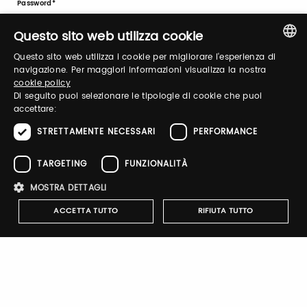
Password
Questo sito web utilizza cookie
Questo sito web utilizza i cookie per migliorare l'esperienza di
Forgot password?
ITALIAN
navigazione. Per maggiori informazioni visualizza la nostra
cookie policy
ENGLISH
Di seguito puoi selezionare le tipologie di cookie che puoi
accettare:
STRETTAMENTE NECESSARI
PERFORMANCE
TARGETING
FUNZIONALITÀ
Sign up
MOSTRA DETTAGLI
ACCETTA TUTTO
RIFIUTA TUTTO
Notify-me
Strettamente necessari
Performance
Targeting
By switching the button you will receive an email when the
Funzionalità
exhibitor's catalog is published