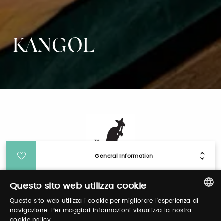
KANGOL
General Information
Questo sito web utilizza cookie
Login
Questo sito web utilizza i cookie per migliorare l'esperienza di
ITALIAN
navigazione. Per maggiori informazioni visualizza la nostra
Log in to manage your profile, obtain tickets
cookie policy