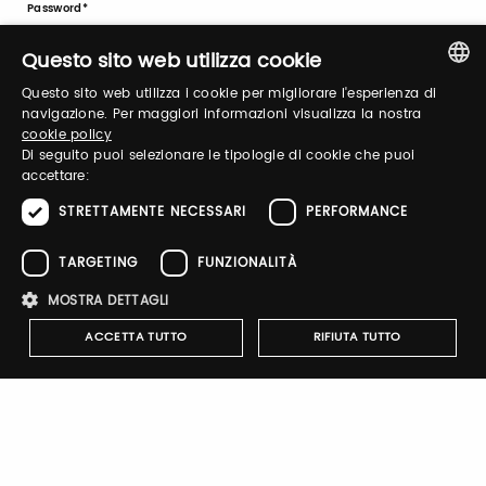
Password
Questo sito web utilizza cookie
Questo sito web utilizza i cookie per migliorare l'esperienza di
Forgot password?
ITALIAN
navigazione. Per maggiori informazioni visualizza la nostra
cookie policy
ENGLISH
Di seguito puoi selezionare le tipologie di cookie che puoi
accettare:
STRETTAMENTE NECESSARI
PERFORMANCE
TARGETING
FUNZIONALITÀ
Sign up
MOSTRA DETTAGLI
ACCETTA TUTTO
RIFIUTA TUTTO
Notify-me
Strettamente necessari
Performance
Targeting
By switching the button you will receive an email when the
Funzionalità
exhibitor's catalog is published