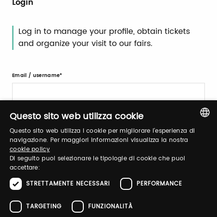
Login
Log in to manage your profile, obtain tickets
and organize your visit to our fairs.
Email / username
Questo sito web utilizza cookie
Password
Questo sito web utilizza i cookie per migliorare l'esperienza di
ITALIAN
navigazione. Per maggiori informazioni visualizza la nostra
cookie policy
ENGLISH
Forgot password?
Di seguito puoi selezionare le tipologie di cookie che puoi
accettare:
STRETTAMENTE NECESSARI
PERFORMANCE
TARGETING
FUNZIONALITÀ