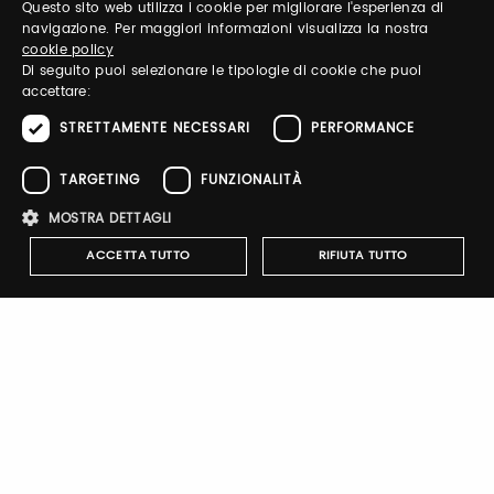
Questo sito web utilizza i cookie per migliorare l'esperienza di
ITALIAN
navigazione. Per maggiori informazioni visualizza la nostra
Log in to manage your profile, obtain tickets
cookie policy
and organize your visit to our fairs.
ENGLISH
Di seguito puoi selezionare le tipologie di cookie che puoi
accettare:
STRETTAMENTE NECESSARI
PERFORMANCE
Email / username
TARGETING
FUNZIONALITÀ
MOSTRA DETTAGLI
Password
ACCETTA TUTTO
RIFIUTA TUTTO
Forgot password?
Strettamente necessari
Performance
Targeting
Funzionalità
I cookie strettamente necessari consentono le funzionalità principali
del sito web come l'accesso dell'utente e la gestione dell'account. Il
sito web non può essere utilizzato correttamente senza i cookie
strettamente necessari.