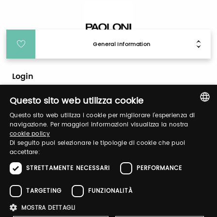
General Information
Login
Questo sito web utilizza cookie
Log in to manage your profile, obtain tickets
Questo sito web utilizza i cookie per migliorare l'esperienza di
and organize your visit to our fairs.
ITALIAN
navigazione. Per maggiori informazioni visualizza la nostra
cookie policy
ENGLISH
Di seguito puoi selezionare le tipologie di cookie che puoi
Email / username
accettare:
STRETTAMENTE NECESSARI
PERFORMANCE
TARGETING
FUNZIONALITÀ
Password
MOSTRA DETTAGLI