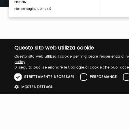
EDITION
Pitti Immagine Uomo 110
Questo sito web utilizza cookie
Questo sito web utilizza i cookie per migliorare l'esperienza di
policy
Di seguito puoi selezionare le tipologie di cookie che puoi acce
STRETTAMENTE NECESSARI
PERFORMANCE
Login
MOSTRA DETTAGLI
Log in to manage your profile, obtain tickets a
your visit to our fairs.
Stre
I cookie strettamente necessari consentono le funzionalità principali d
strettamente necessari.
Email / username
Password