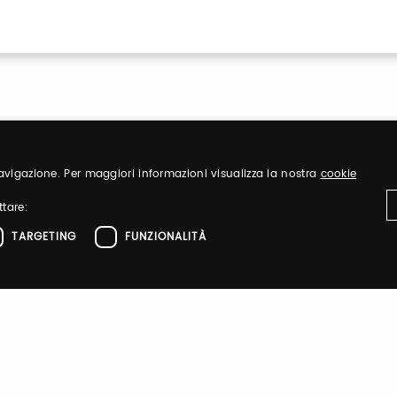
 navigazione. Per maggiori informazioni visualizza la nostra
cookie
ttare:
TARGETING
FUNZIONALITÀ
Sign up
nd organize
Register to visit ou
ttamente necessari
Performance
Targeting
Funzionalità
el sito web come l'accesso dell'utente e la gestione dell'account. Il sito web non 
Sign up