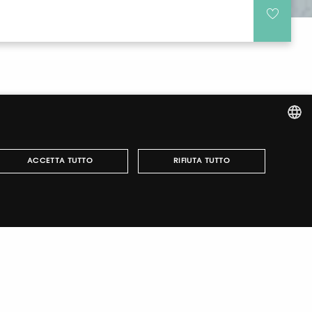
ITALIAN
ACCETTA TUTTO
RIFIUTA TUTTO
ENGLISH
r fairs, obtain your tickets and organize your visit.
può essere utilizzato correttamente senza i cookie