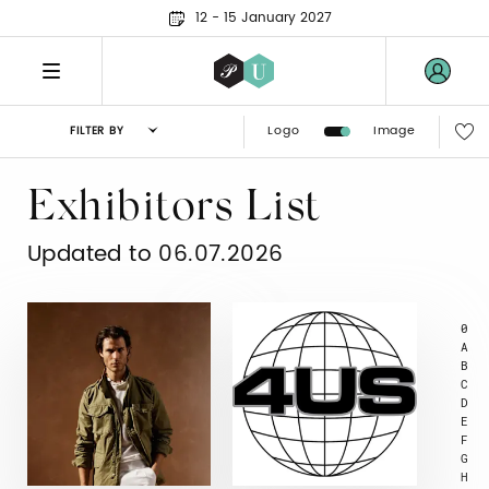
12 - 15 January 2027
Logo
Image
FILTER BY
Exhibitors List
Updated to 06.07.2026
0
A
B
C
D
E
F
G
H