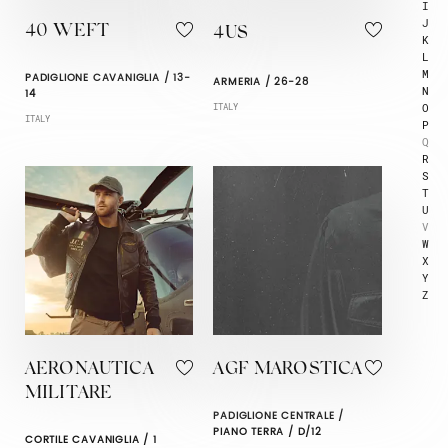
I
J
40 WEFT
4US
K
L
M
PADIGLIONE CAVANIGLIA / 13-
ARMERIA / 26-28
N
14
O
ITALY
ITALY
P
Q
R
S
T
U
V
W
X
Y
Z
AERONAUTICA
AGF MAROSTICA
MILITARE
PADIGLIONE CENTRALE /
PIANO TERRA / D/12
CORTILE CAVANIGLIA / 1