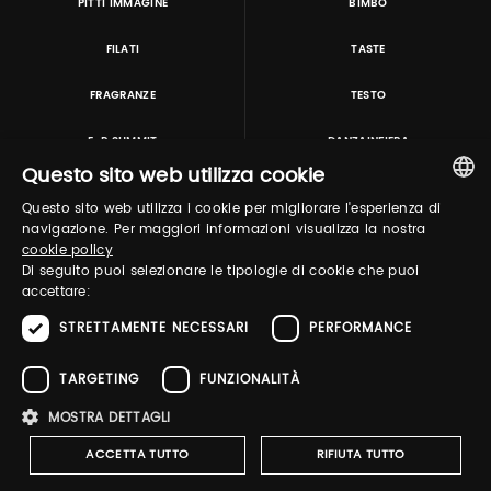
PITTI IMMAGINE
BIMBO
FILATI
TASTE
FRAGRANZE
TESTO
E-P SUMMIT
DANZAINFIERA
Questo sito web utilizza cookie
Questo sito web utilizza i cookie per migliorare l'esperienza di
TUTORING & CONSULTING
ITALIAN
navigazione. Per maggiori informazioni visualizza la nostra
cookie policy
ENGLISH
Di seguito puoi selezionare le tipologie di cookie che puoi
accettare:
STRETTAMENTE NECESSARI
PERFORMANCE
TARGETING
FUNZIONALITÀ
MOSTRA DETTAGLI
Pitti Immagine S.r.l. P.I./CF 03443240480 Capitale sociale 648.457 € N° iscriz. Reg.
imprese Firenze REA FI-363274 ·
Privacy Policy
·
Whistleblowing
·
Cookies Policy
ACCETTA TUTTO
RIFIUTA TUTTO
·
Accessibility Statement