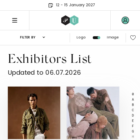
12 - 15 January 2027
Logo
Image
FILTER BY
Exhibitors List
Updated to 06.07.2026
0
A
B
C
D
E
F
G
H