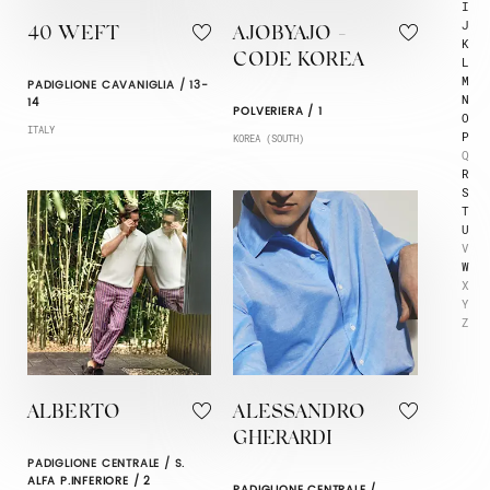
I
J
40 WEFT
AJOBYAJO -
K
CODE KOREA
L
M
PADIGLIONE CAVANIGLIA / 13-
N
14
POLVERIERA / 1
O
ITALY
P
KOREA (SOUTH)
Q
R
S
T
U
V
W
X
Y
Z
ALBERTO
ALESSANDRO
GHERARDI
PADIGLIONE CENTRALE / S.
ALFA P.INFERIORE / 2
PADIGLIONE CENTRALE /