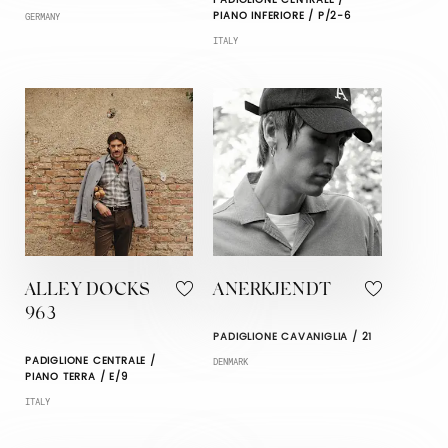
PIANO INFERIORE / P/2-6
GERMANY
ITALY
ALLEY DOCKS
ANERKJENDT
963
PADIGLIONE CAVANIGLIA / 21
PADIGLIONE CENTRALE /
DENMARK
PIANO TERRA / E/9
ITALY