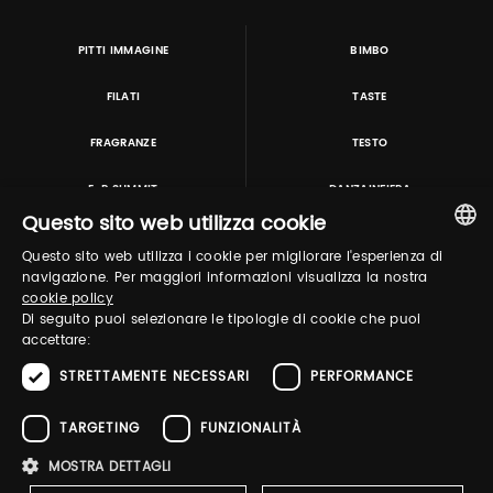
PITTI IMMAGINE
BIMBO
FILATI
TASTE
FRAGRANZE
TESTO
E-P SUMMIT
DANZAINFIERA
Questo sito web utilizza cookie
Questo sito web utilizza i cookie per migliorare l'esperienza di
TUTORING & CONSULTING
ITALIAN
navigazione. Per maggiori informazioni visualizza la nostra
cookie policy
ENGLISH
Di seguito puoi selezionare le tipologie di cookie che puoi
accettare:
STRETTAMENTE NECESSARI
PERFORMANCE
TARGETING
FUNZIONALITÀ
MOSTRA DETTAGLI
Pitti Immagine S.r.l. P.I./CF 03443240480 Capitale sociale 648.457 € N° iscriz. Reg.