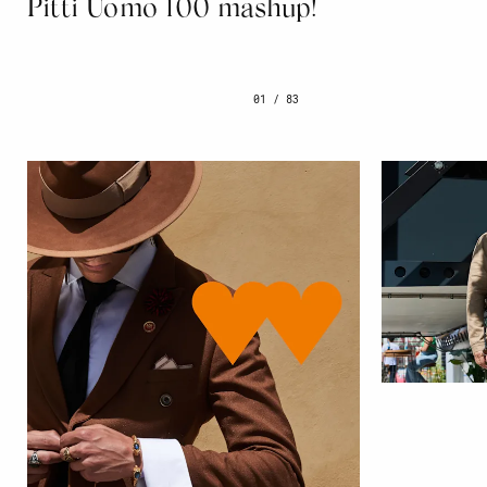
Pitti Uomo 100 mashup!
01
/
83