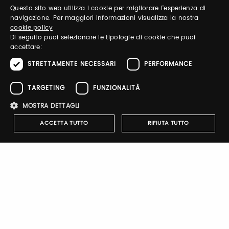
Questo sito web utilizza i cookie per migliorare l'esperienza di
ITALIAN
navigazione. Per maggiori informazioni visualizza la nostra
Log in to manage your profile, obtain tickets
cookie policy
and organize your visit to our fairs.
ENGLISH
Di seguito puoi selezionare le tipologie di cookie che puoi
accettare:
STRETTAMENTE NECESSARI
PERFORMANCE
Email / username
TARGETING
FUNZIONALITÀ
MOSTRA DETTAGLI
Password
ACCETTA TUTTO
RIFIUTA TUTTO
Forgot password?
Strettamente necessari
Performance
Targeting
Funzionalità
I cookie strettamente necessari consentono le funzionalità principali
del sito web come l'accesso dell'utente e la gestione dell'account. Il
sito web non può essere utilizzato correttamente senza i cookie
strettamente necessari.