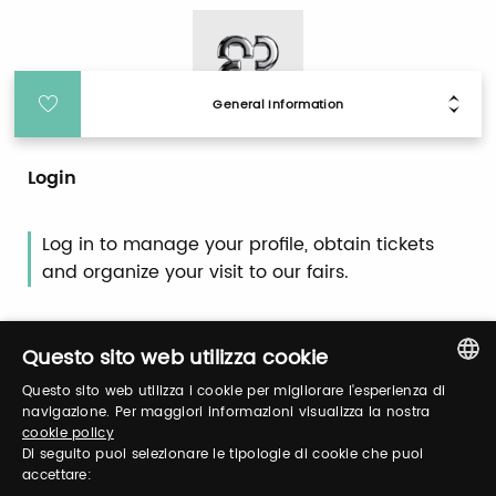
General Information
Login
Log in to manage your profile, obtain tickets
and organize your visit to our fairs.
Email / username
Questo sito web utilizza cookie
Questo sito web utilizza i cookie per migliorare l'esperienza di
ITALIAN
navigazione. Per maggiori informazioni visualizza la nostra
cookie policy
ENGLISH
Password
Di seguito puoi selezionare le tipologie di cookie che puoi
accettare: