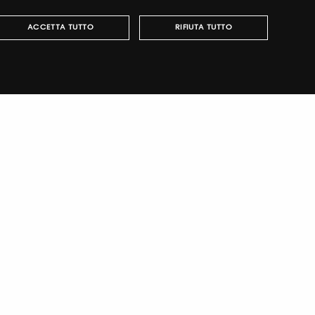
ITALIAN
ACCETTA TUTTO
RIFIUTA TUTTO
ENGLISH
r fairs, obtain your tickets and organize your visit.
può essere utilizzato correttamente senza i cookie