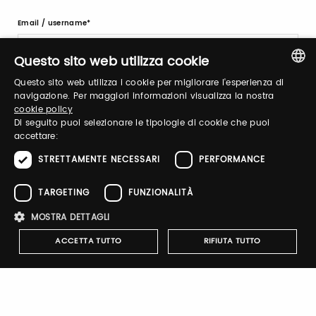
Email / username
Questo sito web utilizza cookie
Questo sito web utilizza i cookie per migliorare l'esperienza di
Password
ITALIAN
navigazione. Per maggiori informazioni visualizza la nostra
cookie policy
ENGLISH
Di seguito puoi selezionare le tipologie di cookie che puoi
accettare:
Forgot password?
STRETTAMENTE NECESSARI
PERFORMANCE
TARGETING
FUNZIONALITÀ
MOSTRA DETTAGLI
ACCETTA TUTTO
RIFIUTA TUTTO
Sign up
Strettamente necessari
Performance
Targeting