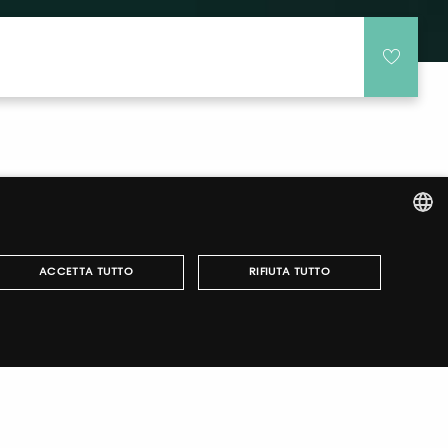
ITALIAN
ACCETTA TUTTO
RIFIUTA TUTTO
ENGLISH
r fairs, obtain your tickets and organize your visit.