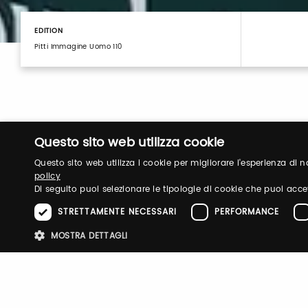
EDITION
Pitti Immagine Uomo 110
Questo sito web utilizza cookie
Questo sito web utilizza i cookie per migliorare l'esperienza di
policy
Di seguito puoi selezionare le tipologie di cookie che puoi acce
Login
STRETTAMENTE NECESSARI
PERFORMANCE
MOSTRA DETTAGLI
Log in to manage your profile, obtain tickets a
your visit to our fairs.
Stre