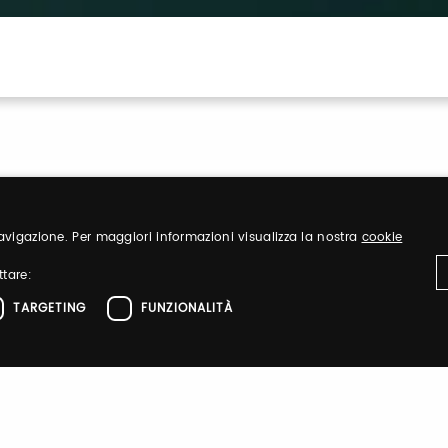
 navigazione. Per maggiori informazioni visualizza la nostra
cookie
ttare:
Sign up
TARGETING
FUNZIONALITÀ
nd organize
Register to visit ou
ttamente necessari
Performance
Targeting
Funzionalità