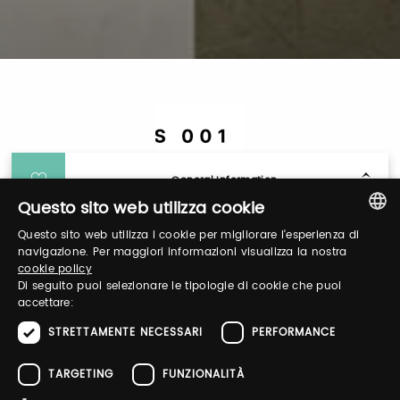
General Information
Questo sito web utilizza cookie
Questo sito web utilizza i cookie per migliorare l'esperienza di
Login
ITALIAN
navigazione. Per maggiori informazioni visualizza la nostra
cookie policy
ENGLISH
Di seguito puoi selezionare le tipologie di cookie che puoi
Log in to manage your profile, obtain tickets
accettare:
and organize your visit to our fairs.
STRETTAMENTE NECESSARI
PERFORMANCE
TARGETING
FUNZIONALITÀ
Email / username