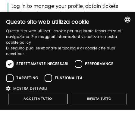
Log in to manage your profile, obtain tickets
and organize your visit to our fairs.
Questo sito web utilizza cookie
Questo sito web utilizza i cookie per migliorare l'esperienza di
Email / username
ITALIAN
navigazione. Per maggiori informazioni visualizza la nostra
cookie policy
ENGLISH
Di seguito puoi selezionare le tipologie di cookie che puoi
accettare:
Password
STRETTAMENTE NECESSARI
PERFORMANCE
TARGETING
FUNZIONALITÀ
Forgot password?
MOSTRA DETTAGLI
ACCETTA TUTTO
RIFIUTA TUTTO
Strettamente necessari
Performance
Targeting
Sign up
Funzionalità