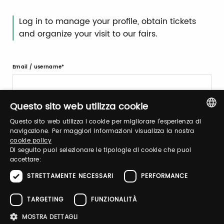
Log in to manage your profile, obtain tickets
and organize your visit to our fairs.
Email / username
Questo sito web utilizza cookie
Password
Questo sito web utilizza i cookie per migliorare l'esperienza di
ITALIAN
navigazione. Per maggiori informazioni visualizza la nostra
cookie policy
ENGLISH
Di seguito puoi selezionare le tipologie di cookie che puoi
Forgot password?
accettare:
STRETTAMENTE NECESSARI
PERFORMANCE
TARGETING
FUNZIONALITÀ
MOSTRA DETTAGLI