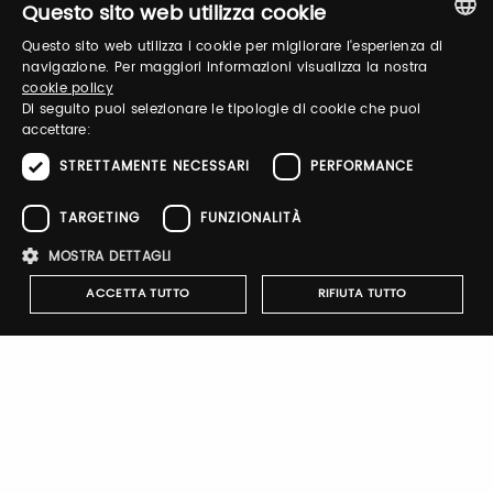
Questo sito web utilizza cookie
Questo sito web utilizza i cookie per migliorare l'esperienza di
ITALIAN
navigazione. Per maggiori informazioni visualizza la nostra
Email / username
cookie policy
ENGLISH
Di seguito puoi selezionare le tipologie di cookie che puoi
accettare:
STRETTAMENTE NECESSARI
PERFORMANCE
Password
TARGETING
FUNZIONALITÀ
Forgot password?
MOSTRA DETTAGLI
ACCETTA TUTTO
RIFIUTA TUTTO
Strettamente necessari
Performance
Targeting
Funzionalità
Sign up
I cookie strettamente necessari consentono le funzionalità principali
del sito web come l'accesso dell'utente e la gestione dell'account. Il
sito web non può essere utilizzato correttamente senza i cookie