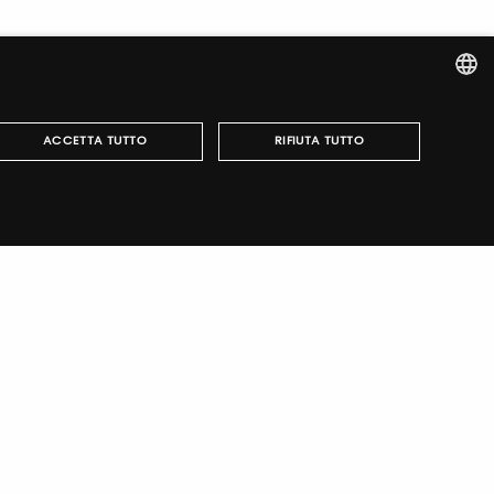
ITALIAN
ACCETTA TUTTO
RIFIUTA TUTTO
ENGLISH
r fairs, obtain your tickets and organize your visit.
può essere utilizzato correttamente senza i cookie