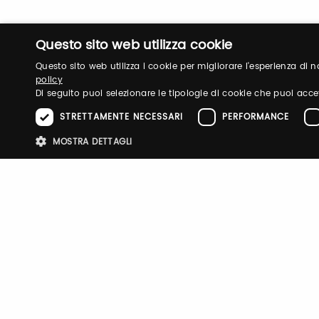
Questo sito web utilizza cookie
Questo sito web utilizza i cookie per migliorare l'esperienza di
policy
Di seguito puoi selezionare le tipologie di cookie che puoi acce
STRETTAMENTE NECESSARI
PERFORMANCE
Login
MOSTRA DETTAGLI
Log in to manage your profile, obtain tickets a
Stre
your visit to our fairs.
I cookie strettamente necessari consentono le funzionalità principali d
strettamente necessari.
Email / username
Password
Nome
Provider
/
Dominio
Scadenza
Descri
pittiauthenticator
.pttimmagine
1 anno
Cookie
mypitti_id
.pittimmagine.com
1
Cookie
secondo