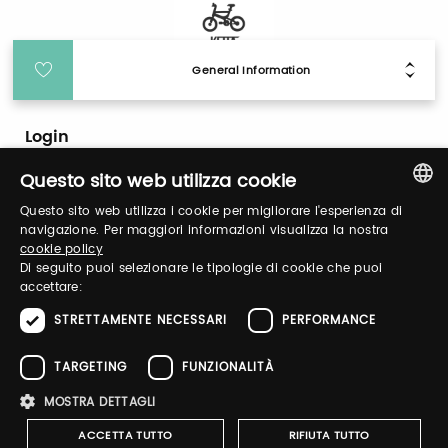
General Information
Login
Questo sito web utilizza cookie
Log in to manage your profile, obtain tickets
Questo sito web utilizza i cookie per migliorare l'esperienza di
and organize your visit to our fairs.
ITALIAN
navigazione. Per maggiori informazioni visualizza la nostra
cookie policy
ENGLISH
Di seguito puoi selezionare le tipologie di cookie che puoi
accettare:
Email / username
STRETTAMENTE NECESSARI
PERFORMANCE
TARGETING
FUNZIONALITÀ
Password
MOSTRA DETTAGLI
ACCETTA TUTTO
RIFIUTA TUTTO