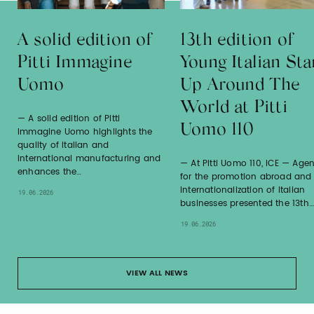
A solid edition of
13th edition of
Pitti Immagine
Young Italian Sta
Uomo
Up Around The
World at Pitti
A solid edition of Pitti
Uomo 110
Immagine Uomo highlights the
quality of Italian and
international manufacturing and
At Pitti Uomo 110, ICE — Age
enhances the…
for the promotion abroad and
internationalization of Italian
19.06.2026
businesses presented the 13th…
19.06.2026
VIEW ALL NEWS