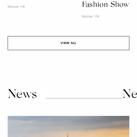
Fashion Show
Edition 110
Edition 110
VIEW ALL
News
Ne